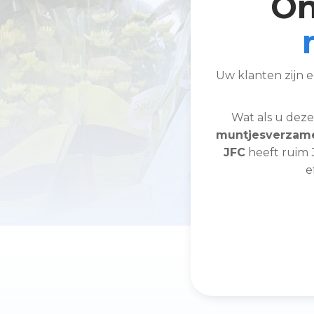
On
Uw klanten zijn 
Wat als u deze
muntjesverzame
JFC
heeft ruim 3
e