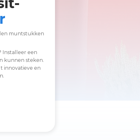
it-
r
arden muntstukken
 Installeer een
n kunnen steken.
dt innovatieve en
n.