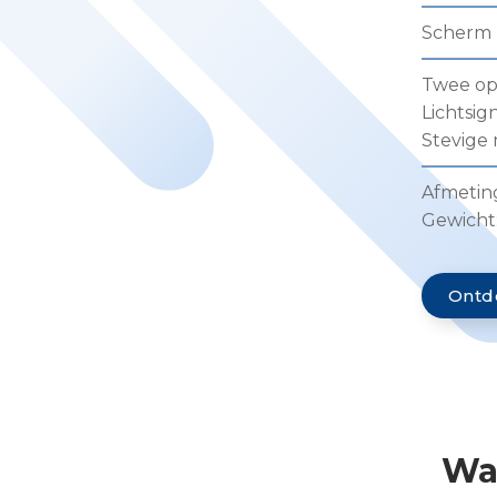
Scherm (
Twee op
Lichtsign
Stevige 
Afmetin
Gewicht:
Ontde
Wa