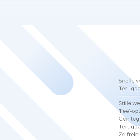
Snelle 
Terugga
Stille w
‘Fee’-opt
Geïnteg
Terugga
Zelfrein