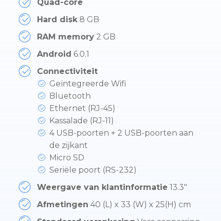
Quad-core
Hard disk
8 GB
RAM memory
2 GB
Android
6.0.1
Connectiviteit
Geïntegreerde Wifi
Bluetooth
Ethernet (RJ-45)
Kassalade (RJ-11)
4 USB-poorten + 2 USB-poorten aan
de zijkant
Micro SD
Seriële poort (RS-232)
Weergave van klantinformatie
13.3″
Afmetingen
40 (L) x 33 (W) x 25(H) cm