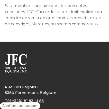
Sauf mention contraire dans les présentes
conditions, JFC n’’accorde aucun droit explicite ou
implicite en vertu de quelconques brevets, droits
de copyright, Marques, ou secrets commerciaux.
Rue Des Fagotis 1
5380 Fernelmont, Belgium
Tél
+32(0)81 83 41 85
info@jfc.be