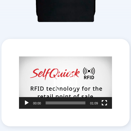
Lecteur
vidéo
00:00
01:09