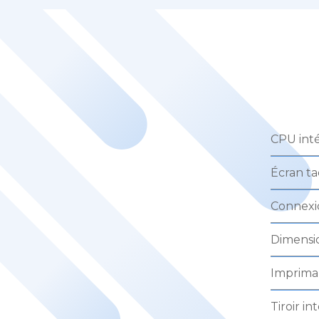
CPU int
Écran tac
Connexi
Dimensio
Impriman
Tiroir in