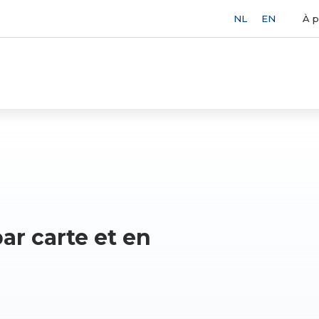
À 
NL
EN
r carte et en